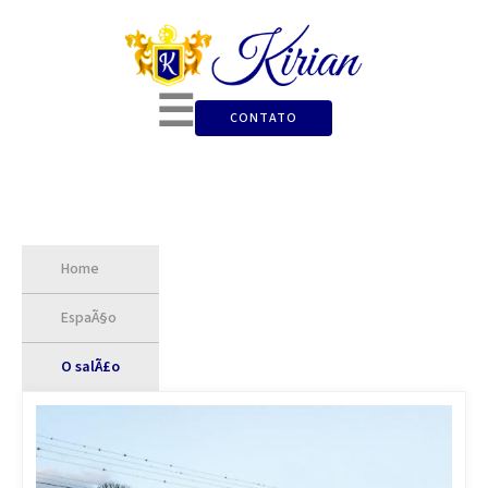
☰
CONTATO
Home
EspaÃ§o
O salÃ£o